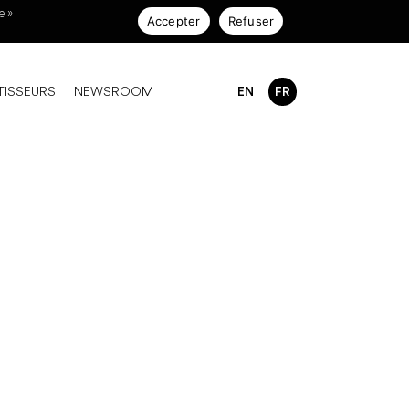
e »
Accepter
Refuser
TISSEURS
NEWSROOM
EN
FR