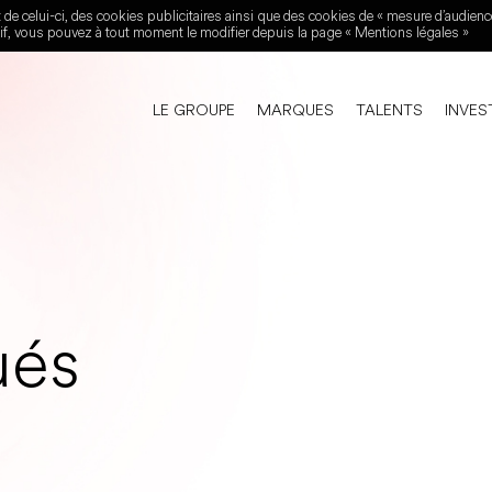
 de celui-ci, des cookies publicitaires ainsi que des cookies de « mesure d’audienc
tif, vous pouvez à tout moment le modifier depuis la page «
Mentions légales
»
LE GROUPE
MARQUES
TALENTS
INVES
ués